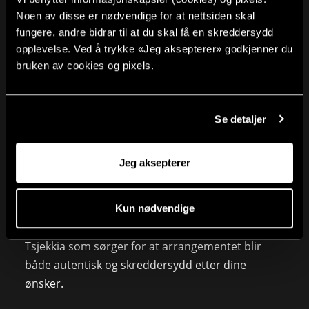
Noen av disse er nødvendige for at nettsiden skal
fungere, andre bidrar til at du skal få en skreddersydd
Hvorfor velge Praha som destinasjon for din
opplevelse. Ved å trykke «Jeg aksepterer» godkjenner du
neste bedriftsreise?
bruken av cookies og pixels.
Praha byr på en unik blanding av historie, kultur,
gastronomi og underholdning som passer for alle
Se detaljer
typer grupper, enten det er en firmatur,
kundearrangement, vennetur eller en workation.
Jeg aksepterer
Med Connections som din partner, kan du være
trygg på at firmaturen blir en suksess. Vi har et
Kun nødvendige
solid nettverk av lokale samarbeidspartnere i
Tsjekkia som sørger for at arrangementet blir
både autentisk og skreddersydd etter dine
ønsker.