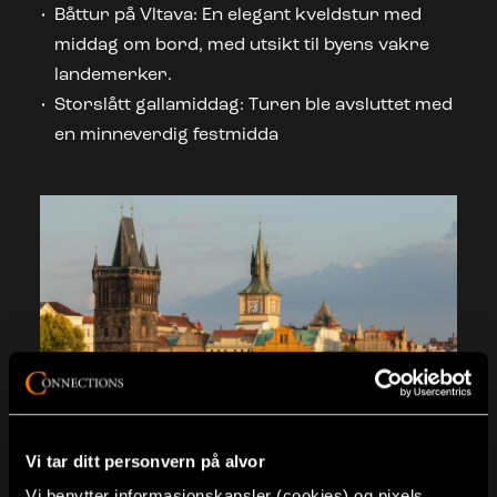
Båttur på Vltava: En elegant kveldstur med
middag om bord, med utsikt til byens vakre
landemerker.
Storslått gallamiddag: Turen ble avsluttet med
en minneverdig festmidda
Vi tar ditt personvern på alvor
Vi benytter informasjonskapsler (cookies) og pixels.
Praha er en av Europas vakreste byer