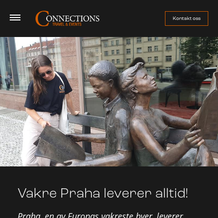
Kontakt oss
Firmatur
Jobbreise
Event
Sport
Om oss
Håndball-EM 2026
Vakre Praha leverer alltid!
Praha, en av Europas vakreste byer, leverer