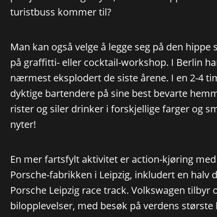
turistbuss kommer til?
Man kan også velge å legge seg på den hippe s
på graffitti- eller cocktail-workshop. I Berlin h
nærmest eksplodert de siste årene. I en 2-4 t
dyktige bartendere på sine best bevarte hemme
rister og siler drinker i forskjellige farger og 
nyter!
En mer fartsfylt aktivitet er action-kjøring m
Porsche-fabrikken i Leipzig, inkludert en halv
Porsche Leipzig race track. Volkswagen tilby
bilopplevelser, med besøk på verdens største b