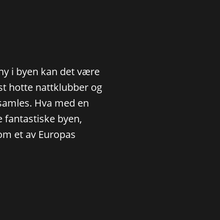
 ny i byen kan det være
t hotte nattklubber og
å samles. Hva med en
e fantastiske byen,
om et av Europas