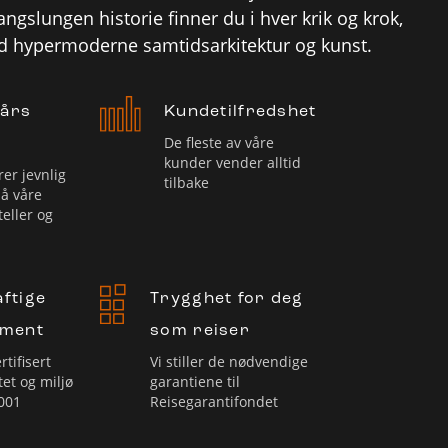
ngslungen historie finner du i hver krik og krok,
hypermoderne samtidsarkitektur og kunst.
 års
Kundetilfredshet
De fleste av våre
kunder vender alltid
rer jevnlig
tilbake
på våre
teller og
ftige
Trygghet for deg
ement
som reiser
rtifisert
Vi stiller de nødvendige
tet og miljø
garantiene til
001
Reisegarantifondet