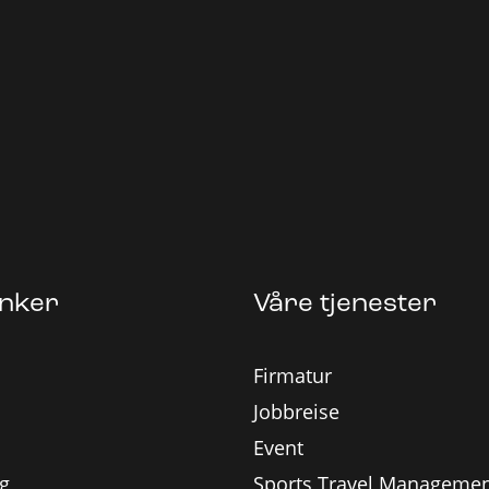
enker
Våre tjenester
s
Firmatur
Jobbreise
Event
ng
Sports Travel Manageme