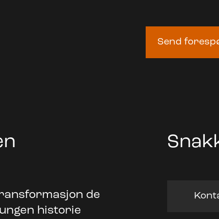
Send foresp
en
Snakk
transformasjon de
Konta
lungen historie