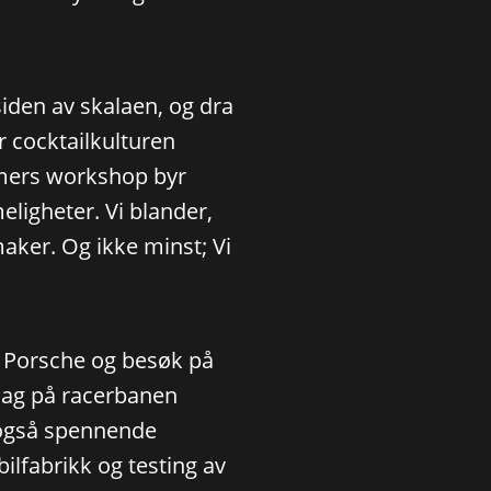
iden av skalaen, og dra
ar cocktailkulturen
imers workshop byr
ligheter. Vi blander,
smaker. Og ikke minst; Vi
ed Porsche og besøk på
 dag på racerbanen
r også spennende
ilfabrikk og testing av