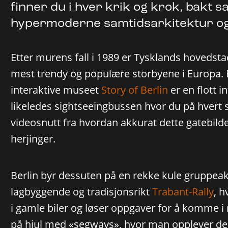
finner du i hver krik og krok, bakt
hypermoderne samtidsarkitektur og
Etter murens fall i 1989 er Tysklands hovedstad
mest trendy og populære storbyene i Europa. E
interaktive museet
Story of Berlin
er en flott i
likeledes sightseeingbussen hvor du på hvert 
videosnutt fra hvordan akkurat dette gatebilde
herjinger.
Berlin byr dessuten på en rekke kule gruppeak
lagbyggende og tradisjonsrikt
Trabant-Rally
, h
i gamle biler og løser oppgaver for å komme i 
på hjul med «segways», hvor man opplever de