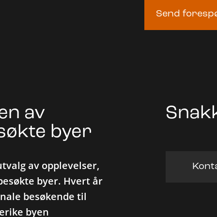
Send foresp
 en av
Snakk
søkte byer
utvalg av opplevelser,
Konta
besøkte byer. Hvert år
onale besøkende til
gerike byen