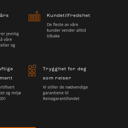
 års
Kundetilfredshet
De fleste av våre
kunder vender alltid
rer jevnlig
tilbake
på våre
teller og
ftige
Trygghet for deg
ement
som reiser
rtifisert
Vi stiller de nødvendige
tet og miljø
garantiene til
001
Reisegarantifondet