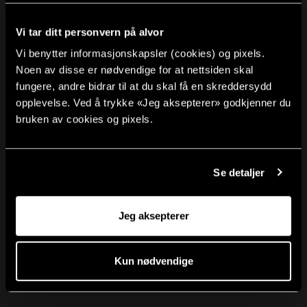
samt elven Rhinen, er dette et svært vakkert sted.
Menneskene som bor her kalles Rheingauer; de
Vi tar ditt personvern på alvor
lever for og av vinen, som har formet livet her
Vi benytter informasjonskapsler (cookies) og pixels.
gjennom århundrer. Ved siden av den fantastike
Noen av disse er nødvendige for at nettsiden skal
vinen tilbyr vinbøndene tradisjonell mat fra sin
fungere, andre bidrar til at du skal få en skreddersydd
opplevelse. Ved å trykke «Jeg aksepterer» godkjenner du
egen familietradisjon. Nesten hver eneste gård
bruken av cookies og pixels.
tilbyr en fantastisk utsikt samt en restaurant som
oppfyller ethvert ønske hva tysk og rhinsk mat
angår.
Se detaljer
Vi hjelper deg med blant annet
kick-off
og
Jeg aksepterer
firmaturer
. Vurderer du en reise til Rheingau?
Sjekk gjerne ut
UDs reiseinformasjon
om
Kun nødvendige
Tyskland for praktisk informasjon for reisende.