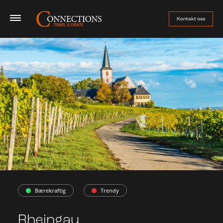
Kontakt oss
Firmatur
Jobbreise
Event
Sport
Om oss
Bærekraftig
Trendy
Håndball-EM 2026
Rheingau