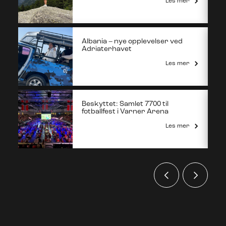
Les mer
Albania – nye opplevelser ved
Adriaterhavet
Les mer
Beskyttet: Samlet 7700 til
fotballfest i Varner Arena
Les mer