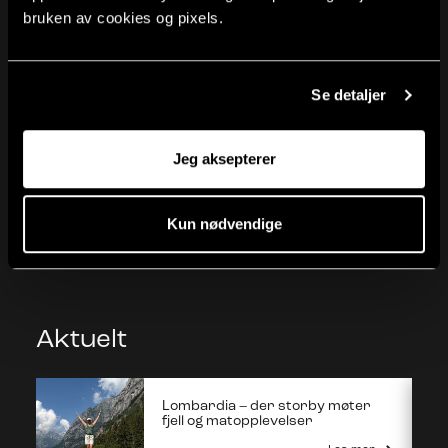
bruken av cookies og pixels.
Se detaljer
Jeg aksepterer
Sports Travel Management
Sports travel to Norway
Kun nødvendige
Les mer
Aktuelt
Lombardia – der storby møter
fjell og matopplevelser