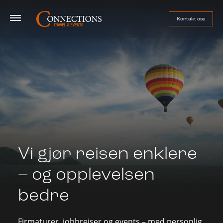
Kontakt oss
Firmatur
Jobbreise
Event
Vi gjør reisen enklere
Sport
– og opplevelsen
Om oss
bedre
Håndball-EM 2026
Firmaturer, jobbreiser og events – med personlig